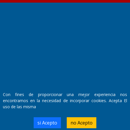
Fundado por el
Doctor Antonio Nemesio
Primera edición: Domingo 3 de Mayo de 1992
Miembro de ADIRA,ADEPA y CPPAL
Propietario: El Diario SRL
Director Periodístico:
Walter René Goñi
Con fines de proporcionar una mejor experiencia nos
encontramos en la necesidad de incorporar cookies. Acepta El
Domicilio Legal: José Ingenieros 855,
uso de las misma
Santa Rosa, La Pampa.
Número de Registro DNDA:
RL-2019-55551274-APN-DNDA#MJ
si Acepto
no Acepto
Edición #
9419