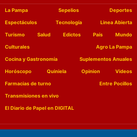
La Pampa
Sepelios
Deportes
Espectáculos
Tecnología
Linea Abierta
Turismo
Salud
Edictos
País
Mundo
Culturales
Agro La Pampa
Cocina y Gastronomía
Suplementos Anuales
Horóscopo
Quiniela
Opinion
Videos
Farmacias de turno
Entre Pocillos
Transmisiones en vivo
El Diario de Papel en DIGITAL