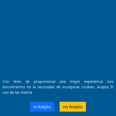
Fundado por el
Doctor Antonio Nemesio
Primera edición: Domingo 3 de Mayo de 1992
Miembro de ADIRA,ADEPA y CPPAL
Propietario: El Diario SRL
Director Periodístico:
Walter René Goñi
Con fines de proporcionar una mejor experiencia nos
encontramos en la necesidad de incorporar cookies. Acepta El
uso de las misma
Domicilio Legal: José Ingenieros 855,
Santa Rosa, La Pampa.
Número de Registro DNDA:
si Acepto
no Acepto
RL-2019-55551274-APN-DNDA#MJ
Edición #
9421