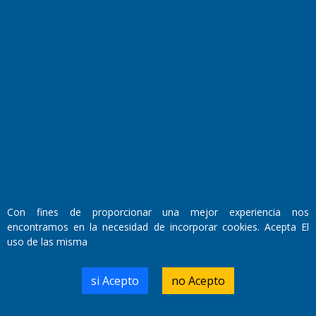
Fundado por el
Doctor Antonio Nemesio
Primera edición: Domingo 3 de Mayo de 1992
Miembro de ADIRA,ADEPA y CPPAL
Propietario: El Diario SRL
Director Periodístico:
Walter René Goñi
Con fines de proporcionar una mejor experiencia nos
encontramos en la necesidad de incorporar cookies. Acepta El
Domicilio Legal: José Ingenieros 855,
uso de las misma
Santa Rosa, La Pampa.
Número de Registro DNDA:
RL-2019-55551274-APN-DNDA#MJ
si Acepto
no Acepto
Edición #
9419
Fecha de Edición:
8/08/2026
Fecha de Inicio: 19/10/2000