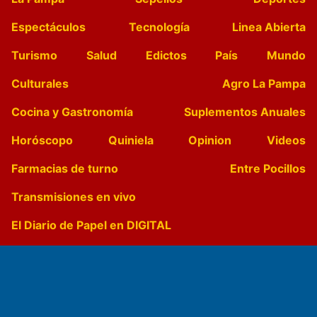
Espectáculos
Tecnología
Linea Abierta
Turismo
Salud
Edictos
País
Mundo
Culturales
Agro La Pampa
Cocina y Gastronomía
Suplementos Anuales
Horóscopo
Quiniela
Opinion
Videos
Farmacias de turno
Entre Pocillos
Transmisiones en vivo
El Diario de Papel en DIGITAL