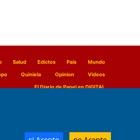
o
Salud
Edictos
País
Mundo
opo
Quiniela
Opinion
Videos
El Diario de Papel en DIGITAL
e Contenidos:
Nemesio
ración,
si Acepto
no Acepto