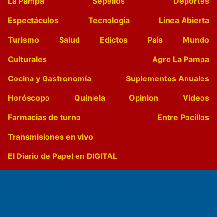
La Pampa
Sepelios
Deportes
Espectáculos
Tecnología
Linea Abierta
Turismo
Salud
Edictos
País
Mundo
Culturales
Agro La Pampa
Cocina y Gastronomía
Suplementos Anuales
Horóscopo
Quiniela
Opinion
Videos
Farmacias de turno
Entre Pocillos
Transmisiones en vivo
El Diario de Papel en DIGITAL