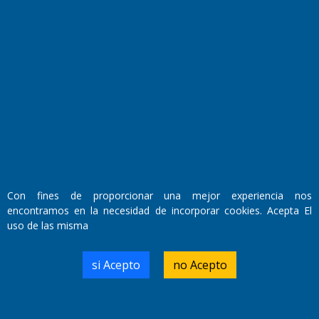
Fundado por el
Doctor Antonio Nemesio
Primera edición: Domingo 3 de Mayo de 1992
Miembro de ADIRA,ADEPA y CPPAL
Propietario: El Diario SRL
Director Periodístico:
Walter René Goñi
Con fines de proporcionar una mejor experiencia nos
encontramos en la necesidad de incorporar cookies. Acepta El
uso de las misma
Domicilio Legal: José Ingenieros 855,
Santa Rosa, La Pampa.
Número de Registro DNDA:
si Acepto
no Acepto
RL-2019-55551274-APN-DNDA#MJ
Edición #
9417
Fecha de Edición:
6/08/2026
Fecha de Inicio: 19/10/2000