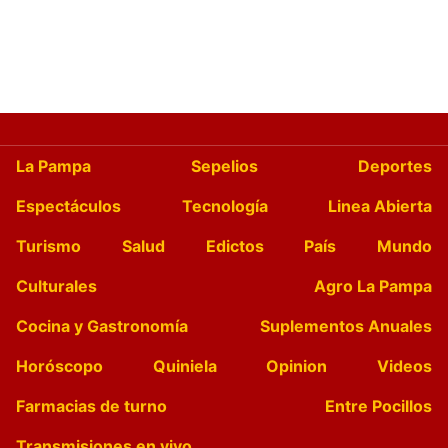
La Pampa
Sepelios
Deportes
Espectáculos
Tecnología
Linea Abierta
Turismo
Salud
Edictos
País
Mundo
Culturales
Agro La Pampa
Cocina y Gastronomía
Suplementos Anuales
Horóscopo
Quiniela
Opinion
Videos
Farmacias de turno
Entre Pocillos
Transmisiones en vivo