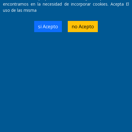
encontramos en la necesidad de incorporar cookies. Acepta El
uso de las misma
Domicilio Legal: José Ingenieros 855,
Santa Rosa, La Pampa.
si Acepto
no Acepto
Número de Registro DNDA:
RL-2019-55551274-APN-DNDA#MJ
Edición #
9418
Fecha de Edición:
7/08/2026
Fecha de Inicio: 19/10/2000
Director General de Contenidos:
Dr. Jorge Ricardo Nemesio
Redacción, Administración,
Oficina Comercial y Planta Impresora:
José Ingenieros 855,
Santa Rosa, La Pampa, Argentina.
Tel: (02954) 411117/18/19/20
Cel: +54 2954 535213