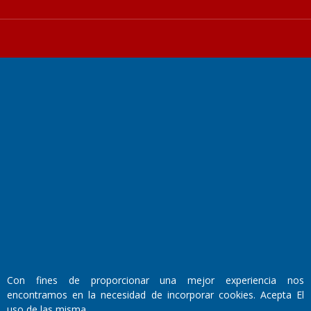
Fundado por el
Doctor Antonio Nemesio
Primera edición: Domingo 3 de Mayo de 1992
Miembro de ADIRA,ADEPA y CPPAL
Propietario: El Diario SRL
Director Periodístico:
Walter René Goñi
Con fines de proporcionar una mejor experiencia nos
encontramos en la necesidad de incorporar cookies. Acepta El
Domicilio Legal: José Ingenieros 855,
uso de las misma