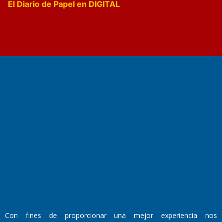
El Diario de Papel en DIGITAL
Fundado por el
Doctor Antonio Nemesio
Primera edición: Domingo 3 de Mayo de 1992
Miembro de ADIRA,ADEPA y CPPAL
Propietario: El Diario SRL
Director Periodístico:
Walter René Goñi
Con fines de proporcionar una mejor experiencia nos