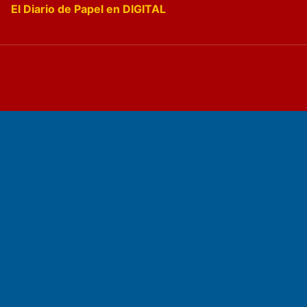
El Diario de Papel en DIGITAL
Fundado por el
Doctor Antonio Nemesio
Primera edición: Domingo 3 de Mayo de 1992
Miembro de ADIRA,ADEPA y CPPAL
Propietario: El Diario SRL
Director Periodístico:
Walter René Goñi