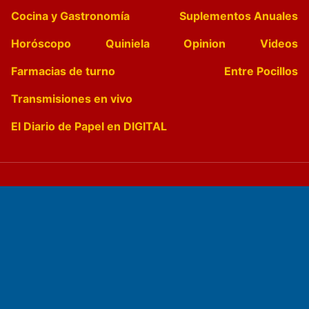
Cocina y Gastronomía
Suplementos Anuales
Horóscopo
Quiniela
Opinion
Videos
Farmacias de turno
Entre Pocillos
Transmisiones en vivo
El Diario de Papel en DIGITAL