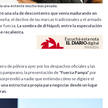
ría una entente mucho más pesada.
izó una ola de descontento que venía madurando en
seña, el declive de las marcas tradicionales y el armado
e fuerza.
La sombra de di Nápoli, entre la especulación
se recalienta.
Escuchá esta nota
EL DIARIO
digital
minutos
ero de pólvora ayer por los despachos oficiales y las
tico pampeano, la presentación de
"Fuerza Pampa"
por
sorprendió a nadie que entienda cómo se digiere el
r una estructura propia para negociar desde un lugar
rran
.