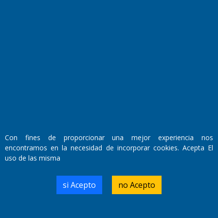
Fundado por el
Doctor Antonio Nemesio
Primera edición: Domingo 3 de Mayo de 1992
Miembro de ADIRA,ADEPA y CPPAL
Propietario: El Diario SRL
Director Periodístico:
Walter René Goñi
Con fines de proporcionar una mejor experiencia nos
encontramos en la necesidad de incorporar cookies. Acepta El
uso de las misma
Domicilio Legal: José Ingenieros 855,
Santa Rosa, La Pampa.
Número de Registro DNDA:
si Acepto
no Acepto
RL-2019-55551274-APN-DNDA#MJ
Edición #
9418
Fecha de Edición:
7/08/2026