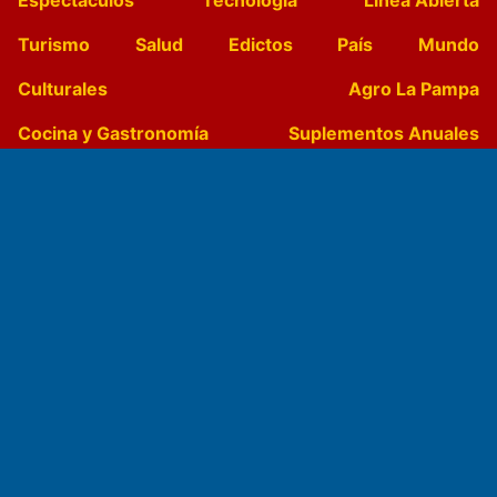
Turismo
Salud
Edictos
País
Mundo
Culturales
Agro La Pampa
Cocina y Gastronomía
Suplementos Anuales
Horóscopo
Quiniela
Opinion
Videos
Farmacias de turno
Entre Pocillos
Transmisiones en vivo
El Diario de Papel en DIGITAL