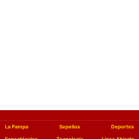
La Pampa
Sepelios
Deportes
Espectáculos
Tecnología
Linea Abierta