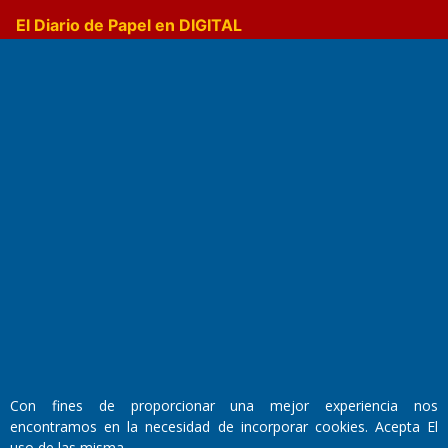
El Diario de Papel en DIGITAL
Fundado por el
Doctor Antonio Nemesio
Primera edición: Domingo 3 de Mayo de 1992
Miembro de ADIRA,ADEPA y CPPAL
Propietario: El Diario SRL
Director Periodístico:
Con fines de proporcionar una mejor experiencia nos
Walter René Goñi
encontramos en la necesidad de incorporar cookies. Acepta El
uso de las misma