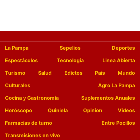
La Pampa
Sepelios
Deportes
Espectáculos
Tecnología
Linea Abierta
Turismo
Salud
Edictos
País
Mundo
Culturales
Agro La Pampa
Cocina y Gastronomía
Suplementos Anuales
Horóscopo
Quiniela
Opinion
Videos
Farmacias de turno
Entre Pocillos
Transmisiones en vivo