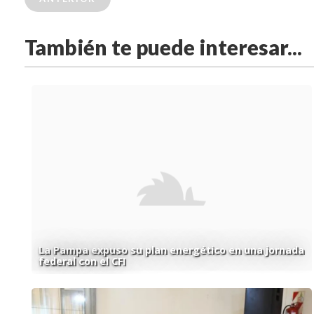
También te puede interesar...
La Pampa expuso su plan energético en una jornada
federal con el CFI