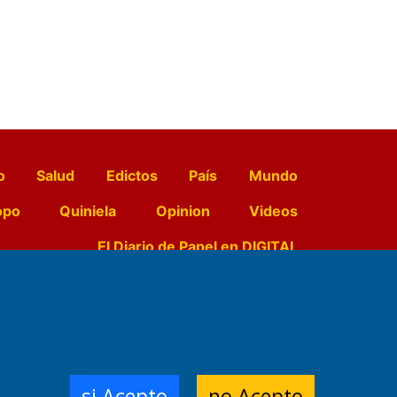
o
Salud
Edictos
País
Mundo
opo
Quiniela
Opinion
Videos
El Diario de Papel en DIGITAL
e Contenidos:
Nemesio
ración,
si Acepto
no Acepto