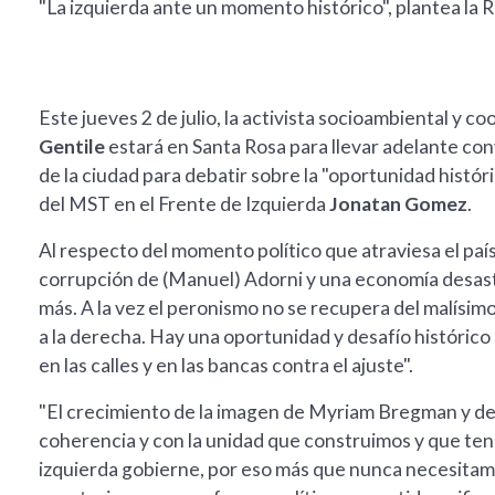
"La izquierda ante un momento histórico", plantea la R
Este jueves 2 de julio, la activista socioambiental y c
Gentile
estará en Santa Rosa para llevar adelante co
de la ciudad para debatir sobre la "oportunidad histór
del MST en el Frente de Izquierda
Jonatan Gomez
.
Al respecto del momento político que atraviesa el paí
corrupción de (Manuel) Adorni y una economía desastr
más. A la vez el peronismo no se recupera del malísi
a la derecha. Hay una oportunidad y desafío histórico
en las calles y en las bancas contra el ajuste".
"El crecimiento de la imagen de Myriam Bregman y del
coherencia y con la unidad que construimos y que ten
izquierda gobierne, por eso más que nunca necesitamo