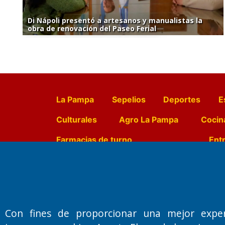
Di Nápoli presentó a artesanos y manualistas la
obra de renovación del Paseo Ferial
La Pampa
Sepelios
Deportes
E
Culturales
Agro La Pampa
Cocin
Farmacias de turno
Entr
Fundado por el
Doctor Antonio 
Primera edición: Domingo 3 de May
Con fines de proporcionar una mejor expe
Miembro de ADIRA,ADEPA y CPPAL