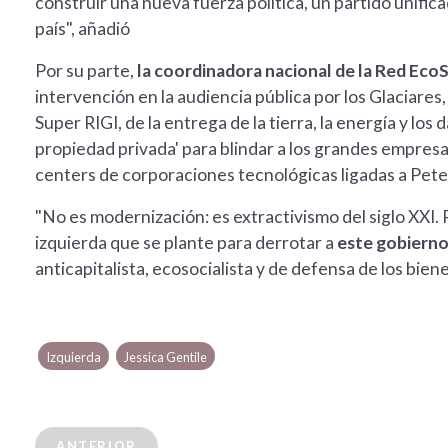
construir una nueva fuerza política, un partido unific
país", añadió
Por su parte,
la coordinadora nacional de la Red EcoSo
intervención en la audiencia pública por los Glaciares,
Super RIGI, de la entrega de la tierra, la energía y los 
propiedad privada' para blindar a los grandes empres
centers de corporaciones tecnológicas ligadas a Peter
"No es modernización: es extractivismo del siglo XXI.
izquierda que se plante para derrotar a
este gobierno
anticapitalista, ecosocialista y de defensa de los bie
Izquierda
Jessica Gentile
ANTERIOR