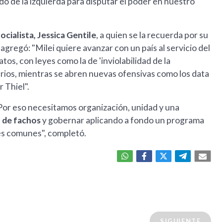
ado de la izquierda para disputar el poder en nuestro
cialista, Jessica Gentile
, a quien se la recuerda por su
 agregó: "Milei quiere avanzar con un país al servicio del
datos, con leyes como la de 'inviolabilidad de la
arios, mientras se abren nuevas ofensivas como los data
 Thiel".
 Por eso necesitamos organización, unidad y una
 de fachos
y gobernar aplicando a fondo un programa
nes comunes", completó.
SIGUIENTE