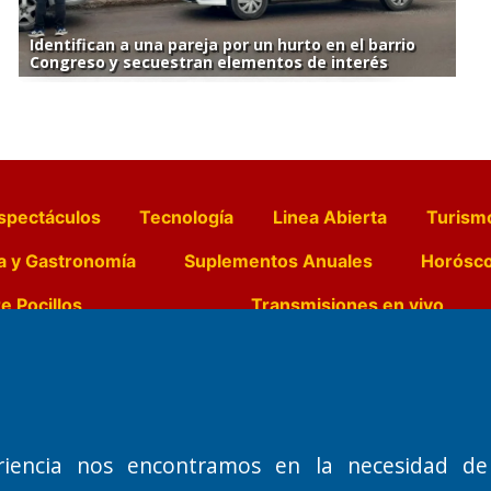
Identifican a una pareja por un hurto en el barrio
Congreso y secuestran elementos de interés
spectáculos
Tecnología
Linea Abierta
Turism
a y Gastronomía
Suplementos Anuales
Horósc
e Pocillos
Transmisiones en vivo
Nemesio
Domicilio Legal: José Ingenieros 855,
Director General d
o de 1992
Santa Rosa, La Pampa.
Dr. Jorge Ricardo 
riencia nos encontramos en la necesidad de
Número de Registro DNDA:
Redacción, Administ