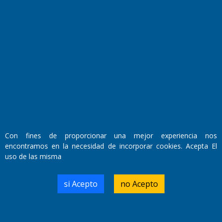
Fundado por el
Doctor Antonio Nemesio
Con fines de proporcionar una mejor experiencia nos
Primera edición: Domingo 3 de Mayo de 1992
encontramos en la necesidad de incorporar cookies. Acepta El
Miembro de ADIRA,ADEPA y CPPAL
Propietario: El Diario SRL
uso de las misma
Director Periodístico:
Walter René Goñi
si Acepto
no Acepto
Domicilio Legal: José Ingenieros 855,
Santa Rosa, La Pampa.