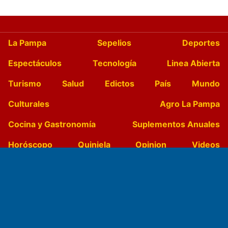
La Pampa
Sepelios
Deportes
Espectáculos
Tecnología
Linea Abierta
Turismo
Salud
Edictos
País
Mundo
Culturales
Agro La Pampa
Cocina y Gastronomía
Suplementos Anuales
Horóscopo
Quiniela
Opinion
Videos
Farmacias de turno
Entre Pocillos
Transmisiones en vivo
El Diario de Papel en DIGITAL