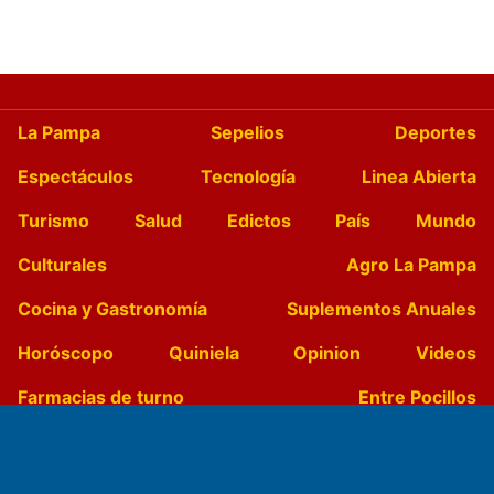
La Pampa
Sepelios
Deportes
Espectáculos
Tecnología
Linea Abierta
Turismo
Salud
Edictos
País
Mundo
Culturales
Agro La Pampa
Cocina y Gastronomía
Suplementos Anuales
Horóscopo
Quiniela
Opinion
Videos
Farmacias de turno
Entre Pocillos
Transmisiones en vivo
El Diario de Papel en DIGITAL