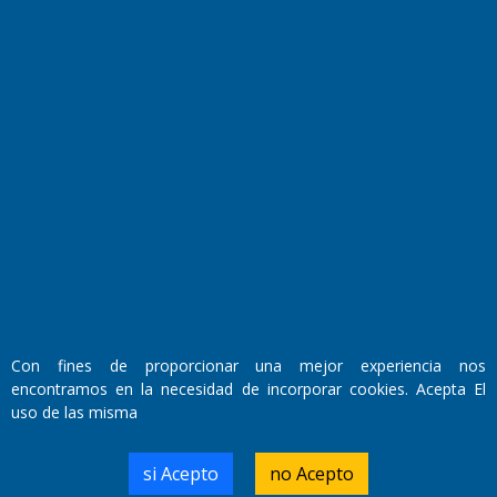
Fundado por el
Doctor Antonio Nemesio
Primera edición: Domingo 3 de Mayo de 1992
Con fines de proporcionar una mejor experiencia nos
Miembro de ADIRA,ADEPA y CPPAL
Propietario: El Diario SRL
encontramos en la necesidad de incorporar cookies. Acepta El
Director Periodístico:
uso de las misma
Walter René Goñi
si Acepto
no Acepto