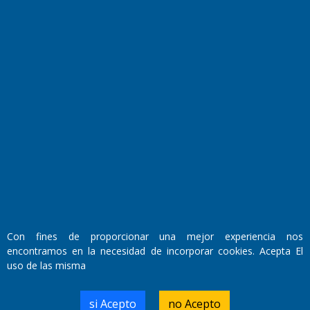
Fundado por el
Doctor Antonio Nemesio
Primera edición: Domingo 3 de Mayo de 1992
Miembro de ADIRA,ADEPA y CPPAL
Propietario: El Diario SRL
Con fines de proporcionar una mejor experiencia nos
Director Periodístico:
encontramos en la necesidad de incorporar cookies. Acepta El
Walter René Goñi
uso de las misma
si Acepto
no Acepto
Domicilio Legal: José Ingenieros 855,