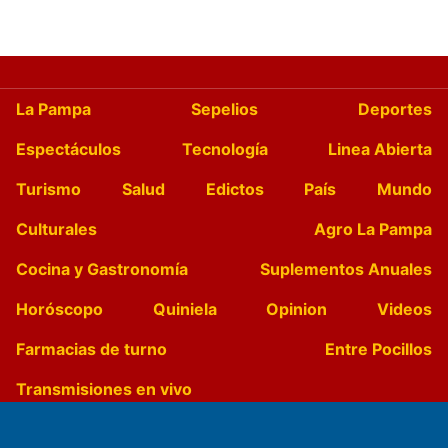
La Pampa
Sepelios
Deportes
Espectáculos
Tecnología
Linea Abierta
Turismo
Salud
Edictos
País
Mundo
Culturales
Agro La Pampa
Cocina y Gastronomía
Suplementos Anuales
Horóscopo
Quiniela
Opinion
Videos
Farmacias de turno
Entre Pocillos
Transmisiones en vivo
El Diario de Papel en DIGITAL