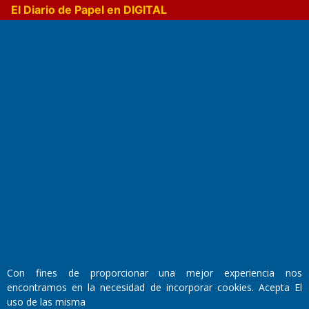
El Diario de Papel en DIGITAL
Fundado por el
Doctor Antonio Nemesio
Primera edición: Domingo 3 de Mayo de 1992
Miembro de ADIRA,ADEPA y CPPAL
Propietario: El Diario SRL
Director Periodístico:
Con fines de proporcionar una mejor experiencia nos
Walter René Goñi
encontramos en la necesidad de incorporar cookies. Acepta El
uso de las misma