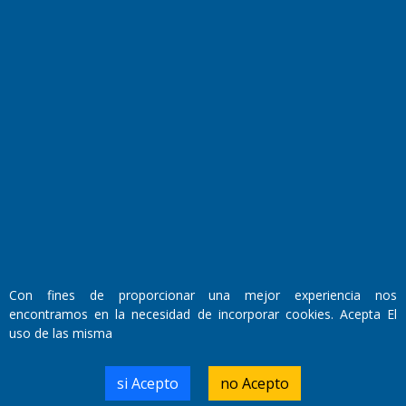
Fundado por el
Doctor Antonio Nemesio
Primera edición: Domingo 3 de Mayo de 1992
Miembro de ADIRA,ADEPA y CPPAL
Propietario: El Diario SRL
Director Periodístico:
Con fines de proporcionar una mejor experiencia nos
Walter René Goñi
encontramos en la necesidad de incorporar cookies. Acepta El
uso de las misma
Domicilio Legal: José Ingenieros 855,
si Acepto
no Acepto
Santa Rosa, La Pampa.
Número de Registro DNDA: