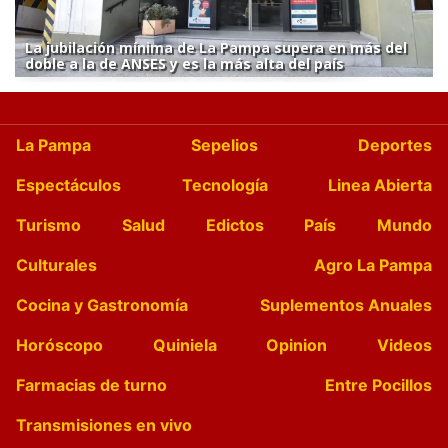
La jubilación mínima de La Pampa supera en más del
doble a la de ANSES y es la más alta del país
La Pampa
Sepelios
Deportes
Espectáculos
Tecnología
Linea Abierta
Turismo
Salud
Edictos
País
Mundo
Culturales
Agro La Pampa
Cocina y Gastronomía
Suplementos Anuales
Horóscopo
Quiniela
Opinion
Videos
Farmacias de turno
Entre Pocillos
Transmisiones en vivo