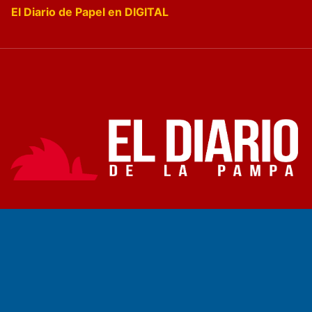
El Diario de Papel en DIGITAL
Fundado por el
Doctor Antonio Nemesio
Primera edición: Domingo 3 de Mayo de 1992
Miembro de ADIRA,ADEPA y CPPAL
Propietario: El Diario SRL
Director Periodístico:
Walter René Goñi