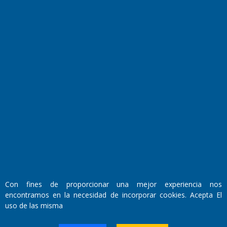
Fundado por el
Doctor Antonio Nemesio
Primera edición: Domingo 3 de Mayo de 1992
Miembro de ADIRA,ADEPA y CPPAL
Propietario: El Diario SRL
Director Periodístico:
Con fines de proporcionar una mejor experiencia nos
Walter René Goñi
encontramos en la necesidad de incorporar cookies. Acepta El
uso de las misma
Domicilio Legal: José Ingenieros 855,