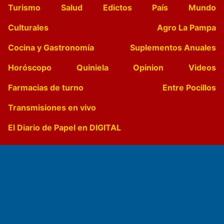
Turismo
Salud
Edictos
País
Mundo
Culturales
Agro La Pampa
Cocina y Gastronomía
Suplementos Anuales
Horóscopo
Quiniela
Opinion
Videos
Farmacias de turno
Entre Pocillos
Transmisiones en vivo
El Diario de Papel en DIGITAL