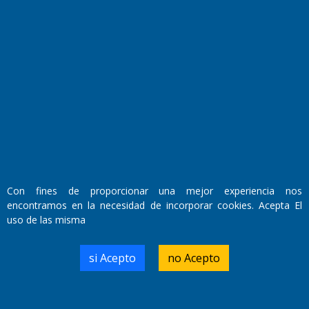
Fundado por el
Doctor Antonio Nemesio
Con fines de proporcionar una mejor experiencia nos
Primera edición: Domingo 3 de Mayo de 1992
encontramos en la necesidad de incorporar cookies. Acepta El
Miembro de ADIRA,ADEPA y CPPAL
Propietario: El Diario SRL
uso de las misma
Director Periodístico:
Walter René Goñi
si Acepto
no Acepto
Domicilio Legal: José Ingenieros 855,
Santa Rosa, La Pampa.