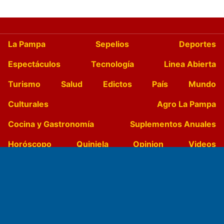
La Pampa
Sepelios
Deportes
Espectáculos
Tecnología
Linea Abierta
Turismo
Salud
Edictos
País
Mundo
Culturales
Agro La Pampa
Cocina y Gastronomía
Suplementos Anuales
Horóscopo
Quiniela
Opinion
Videos
Farmacias de turno
Entre Pocillos
Transmisiones en vivo
El Diario de Papel en DIGITAL