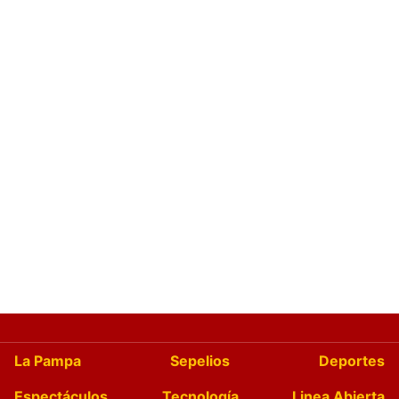
La Pampa
Sepelios
Deportes
Espectáculos
Tecnología
Linea Abierta