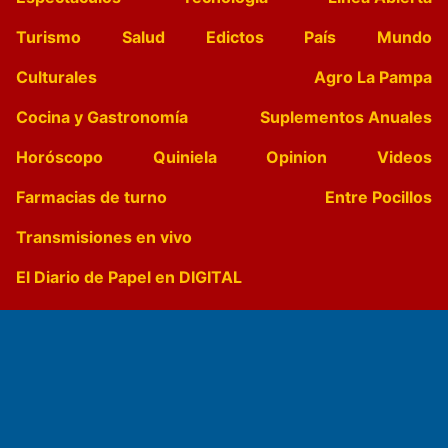
Turismo
Salud
Edictos
País
Mundo
Culturales
Agro La Pampa
Cocina y Gastronomía
Suplementos Anuales
Horóscopo
Quiniela
Opinion
Videos
Farmacias de turno
Entre Pocillos
Transmisiones en vivo
El Diario de Papel en DIGITAL