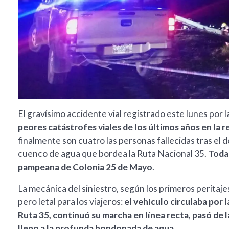
El gravísimo accidente vial registrado este lunes por l
peores catástrofes viales de los últimos años en la r
finalmente son cuatro las personas fallecidas tras el
cuenco de agua que bordea la Ruta Nacional 35.
Todas
pampeana de Colonia 25 de Mayo
.
La mecánica del siniestro, según los primeros peritaj
pero letal para los viajeros:
el vehículo circulaba por la
Ruta 35, continuó su marcha en línea recta, pasó de l
lleno a la profunda hondonada de agua.