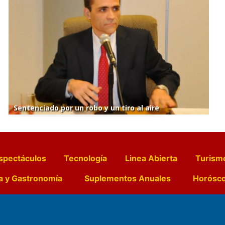
Sentenciado por un robo y un tiro al aire
spectáculos
Tecnología
Linea Abierta
Turism
a y Gastronomía
Suplementos Anuales
Horósc
e Pocillos
Transmisiones en vivo