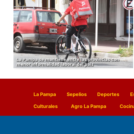
La Pampa se mantiene entre las provincias con
menor informalidad laboral del país
La Pampa
Sepelios
Deportes
E
Culturales
Agro La Pampa
Cocin
Farmacias de turno
Entr