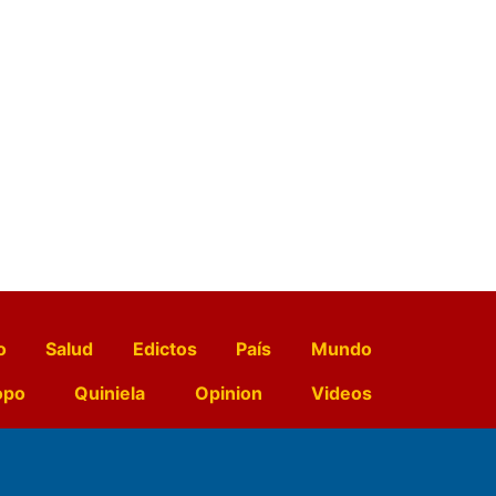
o
Salud
Edictos
País
Mundo
opo
Quiniela
Opinion
Videos
El Diario de Papel en DIGITAL