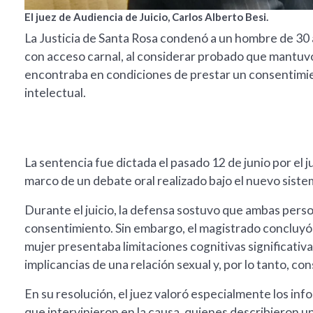
El juez de Audiencia de Juicio, Carlos Alberto Besi.
La Justicia de Santa Rosa condenó a un hombre de 30 añ
con acceso carnal, al considerar probado que mantuvo
encontraba en condiciones de prestar un consentimie
intelectual.
La sentencia fue dictada el pasado 12 de junio por el j
marco de un debate oral realizado bajo el nuevo sistem
Durante el juicio, la defensa sostuvo que ambas perso
consentimiento. Sin embargo, el magistrado concluyó 
mujer presentaba limitaciones cognitivas significati
implicancias de una relación sexual y, por lo tanto, co
En su resolución, el juez valoró especialmente los inf
que intervinieron en la causa, quienes describieron u