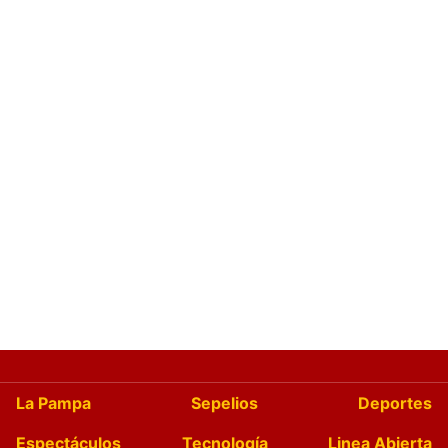
La Pampa
Sepelios
Deportes
Espectáculos
Tecnología
Linea Abierta