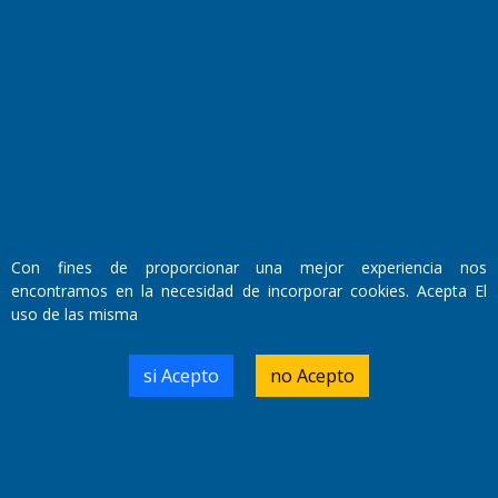
Fundado por el
Doctor Antonio Nemesio
Primera edición: Domingo 3 de Mayo de 1992
Miembro de ADIRA,ADEPA y CPPAL
Propietario: El Diario SRL
Director Periodístico:
Walter René Goñi
Con fines de proporcionar una mejor experiencia nos
encontramos en la necesidad de incorporar cookies. Acepta El
uso de las misma
Domicilio Legal: José Ingenieros 855,
Santa Rosa, La Pampa.
Número de Registro DNDA:
si Acepto
no Acepto
RL-2019-55551274-APN-DNDA#MJ
Edición #
9417
Fecha de Edición:
6/08/2026
Fecha de Inicio: 19/10/2000