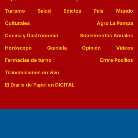
Turismo
Salud
Edictos
País
Mundo
Culturales
Agro La Pampa
Cocina y Gastronomía
Suplementos Anuales
Horóscopo
Quiniela
Opinion
Videos
Farmacias de turno
Entre Pocillos
Transmisiones en vivo
El Diario de Papel en DIGITAL