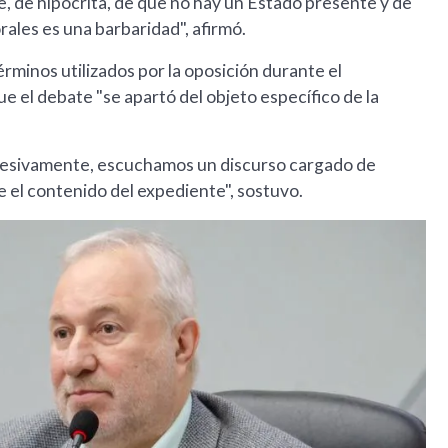
e, de hipócrita, de que no hay un Estado presente y de
ales es una barbaridad", afirmó.
érminos utilizados por la oposición durante el
e el debate "se apartó del objeto específico de la
presivamente, escuchamos un discurso cargado de
 el contenido del expediente", sostuvo.