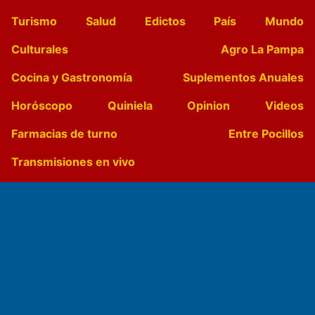
Turismo
Salud
Edictos
País
Mundo
Culturales
Agro La Pampa
Cocina y Gastronomía
Suplementos Anuales
Horóscopo
Quiniela
Opinion
Videos
Farmacias de turno
Entre Pocillos
Transmisiones en vivo
El Diario de Papel en DIGITAL