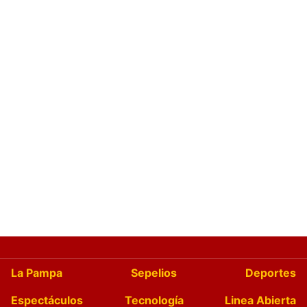
La Pampa
Sepelios
Deportes
Espectáculos
Tecnología
Linea Abierta