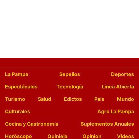
La Pampa
Sepelios
Deportes
Espectáculos
Tecnología
Linea Abierta
Turismo
Salud
Edictos
País
Mundo
Culturales
Agro La Pampa
Cocina y Gastronomía
Suplementos Anuales
Horóscopo
Quiniela
Opinion
Videos