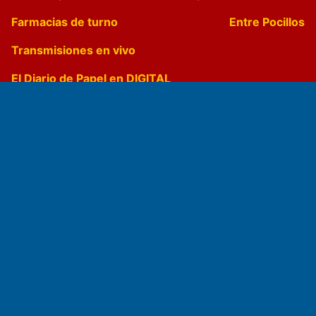
Farmacias de turno
Entre Pocillos
Transmisiones en vivo
El Diario de Papel en DIGITAL
Fundado por el
Doctor Antonio Nemesio
Primera edición: Domingo 3 de Mayo de 1992