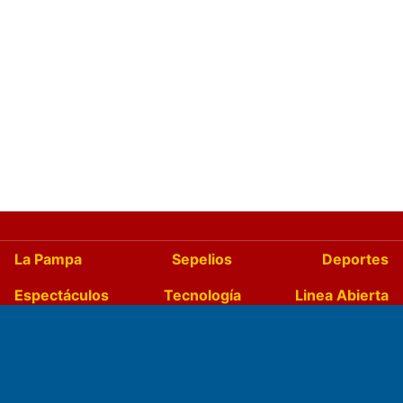
La Pampa
Sepelios
Deportes
Espectáculos
Tecnología
Linea Abierta
Turismo
Salud
Edictos
País
Mundo
Culturales
Agro La Pampa
Cocina y Gastronomía
Suplementos Anuales