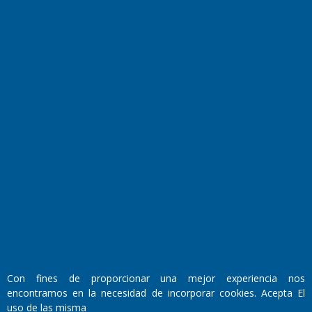
Horóscopo
Quiniela
Opinion
Videos
Farmacias de turno
Entre Pocillos
Transmisiones en vivo
El Diario de Papel en DIGITAL
Con fines de proporcionar una mejor experiencia nos
encontramos en la necesidad de incorporar cookies. Acepta El
uso de las misma