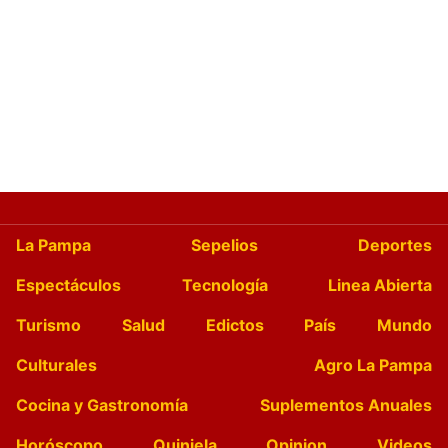
La Pampa
Sepelios
Deportes
Espectáculos
Tecnología
Linea Abierta
Turismo
Salud
Edictos
País
Mundo
Culturales
Agro La Pampa
Cocina y Gastronomía
Suplementos Anuales
Horóscopo
Quiniela
Opinion
Videos