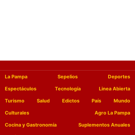
La Pampa
Sepelios
Deportes
Espectáculos
Tecnología
Linea Abierta
Turismo
Salud
Edictos
País
Mundo
Culturales
Agro La Pampa
Cocina y Gastronomía
Suplementos Anuales