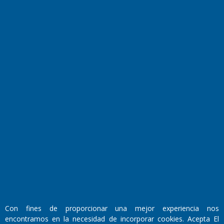
Culturales
Agro La Pampa
Cocina y Gastronomía
Suplementos Anuales
Horóscopo
Quiniela
Opinion
Videos
Farmacias de turno
Entre Pocillos
Transmisiones en vivo
El Diario de Papel en DIGITAL
Con fines de proporcionar una mejor experiencia nos
encontramos en la necesidad de incorporar cookies. Acepta El