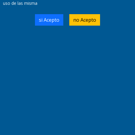
uso de las misma
Fundado por el
Doctor Antonio Nemesio
si Acepto
no Acepto
Primera edición: Domingo 3 de Mayo de 1992
Miembro de ADIRA,ADEPA y CPPAL
Propietario: El Diario SRL
Director Periodístico:
Walter René Goñi
Domicilio Legal: José Ingenieros 855,
Santa Rosa, La Pampa.
Número de Registro DNDA:
RL-2019-55551274-APN-DNDA#MJ
Edición #
9420
Fecha de Edición:
9/08/2026
Fecha de Inicio: 19/10/2000
Director General de Contenidos:
Dr. Jorge Ricardo Nemesio
Redacción, Administración,