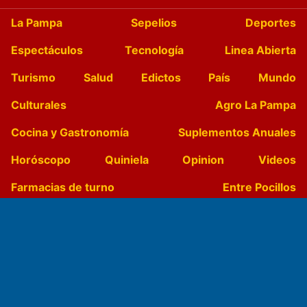
La Pampa
Sepelios
Deportes
Espectáculos
Tecnología
Linea Abierta
Turismo
Salud
Edictos
País
Mundo
Culturales
Agro La Pampa
Cocina y Gastronomía
Suplementos Anuales
Horóscopo
Quiniela
Opinion
Videos
Farmacias de turno
Entre Pocillos
Transmisiones en vivo
El Diario de Papel en DIGITAL