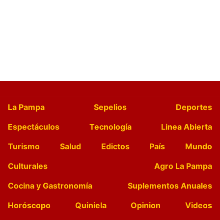
La Pampa
Sepelios
Deportes
Espectáculos
Tecnología
Linea Abierta
Turismo
Salud
Edictos
País
Mundo
Culturales
Agro La Pampa
Cocina y Gastronomía
Suplementos Anuales
Horóscopo
Quiniela
Opinion
Videos