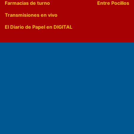
Farmacias de turno
Entre Pocillos
Transmisiones en vivo
El Diario de Papel en DIGITAL
Fundado por el
Doctor Antonio Nemesio
Primera edición: Domingo 3 de Mayo de 1992
Miembro de ADIRA,ADEPA y CPPAL
Propietario: El Diario SRL