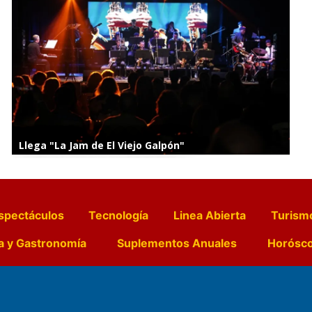
Llega "La Jam de El Viejo Galpón"
spectáculos
Tecnología
Linea Abierta
Turism
a y Gastronomía
Suplementos Anuales
Horósc
e Pocillos
Transmisiones en vivo