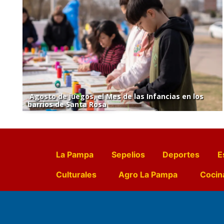
Agosto de juegos, el Mes de las Infancias en los
barrios de Santa Rosa
La Pampa
Sepelios
Deportes
E
Culturales
Agro La Pampa
Cocin
Farmacias de turno
Entr