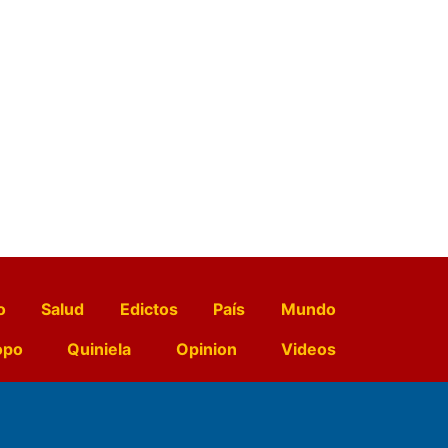
o
Salud
Edictos
País
Mundo
opo
Quiniela
Opinion
Videos
El Diario de Papel en DIGITAL