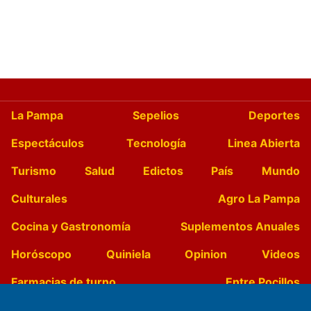
La Pampa
Sepelios
Deportes
Espectáculos
Tecnología
Linea Abierta
Turismo
Salud
Edictos
País
Mundo
Culturales
Agro La Pampa
Cocina y Gastronomía
Suplementos Anuales
Horóscopo
Quiniela
Opinion
Videos
Farmacias de turno
Entre Pocillos
Transmisiones en vivo