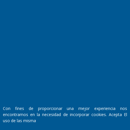
El Diario de Papel en DIGITAL
Fundado por el
Doctor Antonio Nemesio
Primera edición: Domingo 3 de Mayo de 1992
Con fines de proporcionar una mejor experiencia nos
Miembro de ADIRA,ADEPA y CPPAL
encontramos en la necesidad de incorporar cookies. Acepta El
Propietario: El Diario SRL
Director Periodístico:
uso de las misma
Walter René Goñi