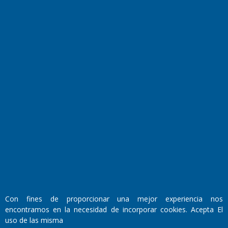
Farmacias de turno
Entre Pocillos
Transmisiones en vivo
El Diario de Papel en DIGITAL
Con fines de proporcionar una mejor experiencia nos
Fundado por el
Doctor Antonio Nemesio
encontramos en la necesidad de incorporar cookies. Acepta El
Primera edición: Domingo 3 de Mayo de 1992
uso de las misma
Miembro de ADIRA,ADEPA y CPPAL