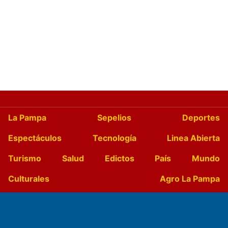
La Pampa
Sepelios
Deportes
Espectáculos
Tecnología
Linea Abierta
Turismo
Salud
Edictos
País
Mundo
Culturales
Agro La Pampa
Cocina y Gastronomía
Suplementos Anuales
Horóscopo
Quiniela
Opinion
Videos