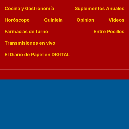
Cocina y Gastronomía
Suplementos Anuales
Horóscopo
Quiniela
Opinion
Videos
Farmacias de turno
Entre Pocillos
Transmisiones en vivo
El Diario de Papel en DIGITAL