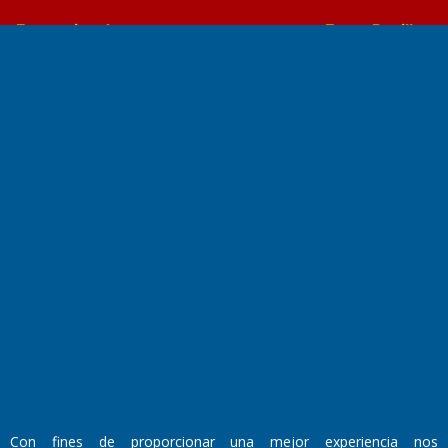
Farmacias de turno
Entre Pocillos
Transmisiones en vivo
El Diario de Papel en DIGITAL
Fundado por el
Doctor Antonio Nemesio
Primera edición: Domingo 3 de Mayo de 1992
Con fines de proporcionar una mejor experiencia nos