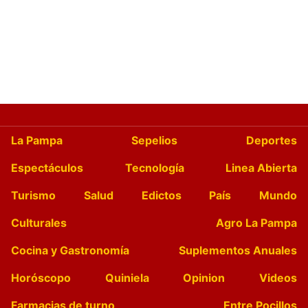
La Pampa
Sepelios
Deportes
Espectáculos
Tecnología
Linea Abierta
Turismo
Salud
Edictos
País
Mundo
Culturales
Agro La Pampa
Cocina y Gastronomía
Suplementos Anuales
Horóscopo
Quiniela
Opinion
Videos
Farmacias de turno
Entre Pocillos