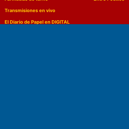
Transmisiones en vivo
El Diario de Papel en DIGITAL
Fundado por el
Doctor Antonio Nemesio
Primera edición: Domingo 3 de Mayo de 1992
Miembro de ADIRA,ADEPA y CPPAL
Propietario: El Diario SRL