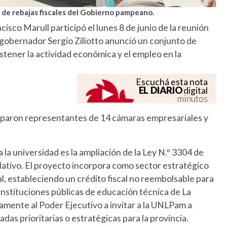
s de rebajas fiscales del Gobierno pampeano.
isco Marull participó el lunes 8 de junio de la reunión
gobernador Sergio Ziliotto anunció un conjunto de
stener la actividad económica y el empleo en la
Escuchá esta nota
EL DIARIO
digital
minutos
ciparon representantes de 14 cámaras empresariales y
a la universidad es la ampliación de la Ley N.° 3304 de
lativo. El proyecto incorpora como sector estratégico
l, estableciendo un crédito fiscal no reembolsable para
instituciones públicas de educación técnica de La
samente al Poder Ejecutivo a invitar a la UNLPam a
das prioritarias o estratégicas para la provincia.