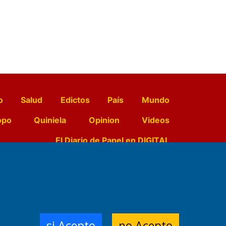
o
Salud
Edictos
País
Mundo
opo
Quiniela
Opinion
Videos
El Diario de Papel en DIGITAL
e Contenidos:
Nemesio
ración,
si Acepto
no Acepto