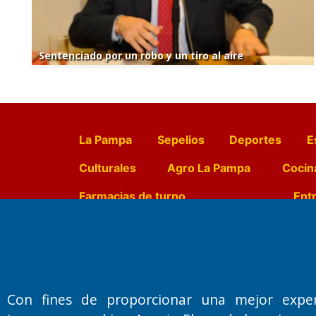
Sentenciado por un robo y un tiro al aire
La Pampa
Sepelios
Deportes
E
Culturales
Agro La Pampa
Cocin
Farmacias de turno
Entr
Fundado por el
Doctor Antonio 
Primera edición: Domingo 3 de May
Con fines de proporcionar una mejor expe
Miembro de ADIRA,ADEPA y CPPAL