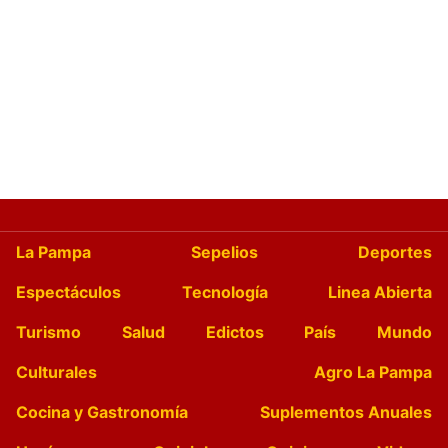
La Pampa
Sepelios
Deportes
Espectáculos
Tecnología
Linea Abierta
Turismo
Salud
Edictos
País
Mundo
Culturales
Agro La Pampa
Cocina y Gastronomía
Suplementos Anuales