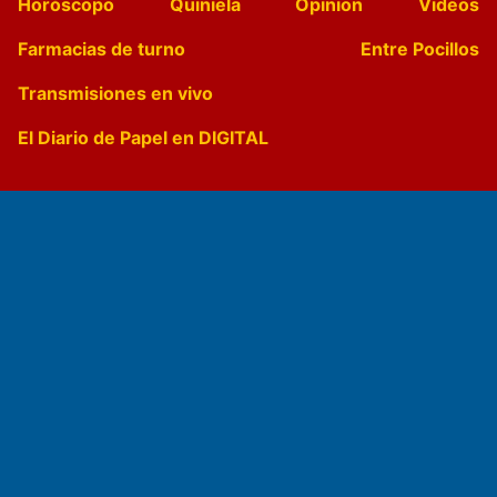
Horóscopo
Quiniela
Opinion
Videos
Farmacias de turno
Entre Pocillos
Transmisiones en vivo
El Diario de Papel en DIGITAL
Fundado por el
Doctor Antonio Nemesio
Primera edición: Domingo 3 de Mayo de 1992