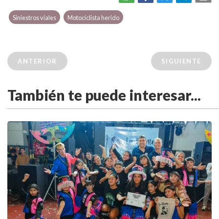
Siniestros viales
Motociclista herido
ANTERIOR
SIGUIENTE
También te puede interesar...