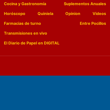
Cocina y Gastronomía
Suplementos Anuales
Horóscopo
Quiniela
Opinion
Videos
Farmacias de turno
Entre Pocillos
Transmisiones en vivo
El Diario de Papel en DIGITAL