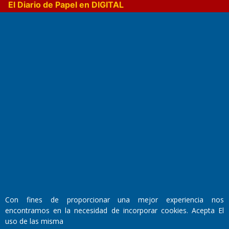
El Diario de Papel en DIGITAL
Fundado por el
Doctor Antonio Nemesio
Primera edición: Domingo 3 de Mayo de 1992
Miembro de ADIRA,ADEPA y CPPAL
Propietario: El Diario SRL
Director Periodístico:
Con fines de proporcionar una mejor experiencia nos
Walter René Goñi
encontramos en la necesidad de incorporar cookies. Acepta El
uso de las misma