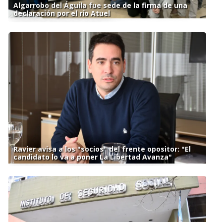
Algarrobo del Águila fue sede de la firma de una
declaración por el río Atuel
Ravier avisa a los "socios" del frente opositor: "El
candidato lo va a poner La Libertad Avanza"