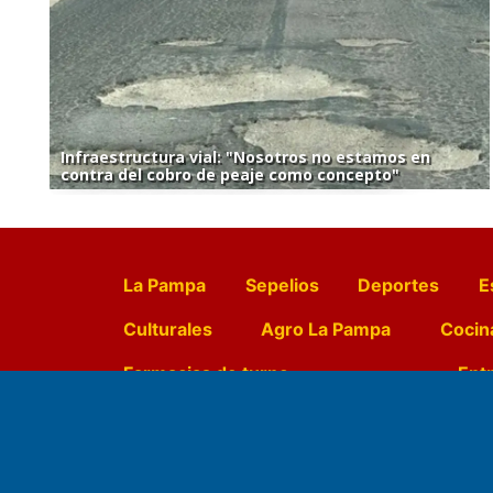
Infraestructura vial: "Nosotros no estamos en
contra del cobro de peaje como concepto"
La Pampa
Sepelios
Deportes
E
Culturales
Agro La Pampa
Cocin
Farmacias de turno
Entr