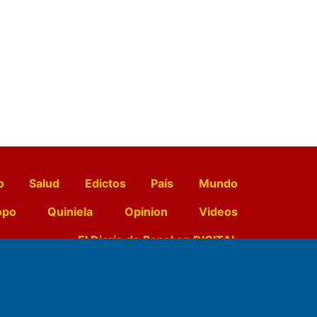
o
Salud
Edictos
País
Mundo
opo
Quiniela
Opinion
Videos
El Diario de Papel en DIGITAL