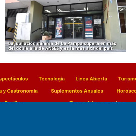
La jubilación mínima de La Pampa supera en más
del doble a la de ANSES y es la más alta del país
spectáculos
Tecnología
Linea Abierta
Turism
a y Gastronomía
Suplementos Anuales
Horósc
e Pocillos
Transmisiones en vivo