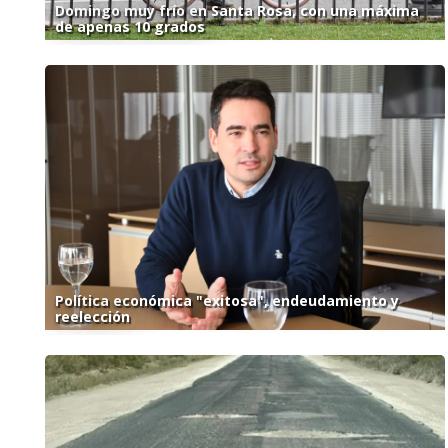
Domingo muy frío en Santa Rosa, con una máxima
de apenas 10 grados
Política económica "exitosa", endeudamiento y
reelección